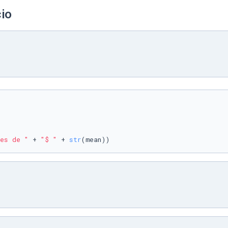
io
es de "
 + 
"$ "
 + 
str
(mean))