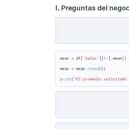
I. Preguntas del negoc
mean = df[
'Sales'
][
1
:].mean()

mean = mean.
round
(
2
)

print
(
"El promedio solicitado 