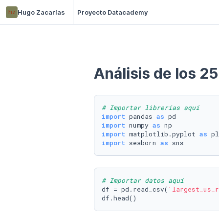
hz
Hugo Zacarías
Proyecto Datacademy
Análisis de los 2
# Importar librerías aquí
import
 pandas 
as
import
 numpy 
as
import
 matplotlib.pyplot 
as
import
 seaborn 
as
 sns
# Importar datos aquí
df = pd.read_csv(
'largest_us_r
df.head()