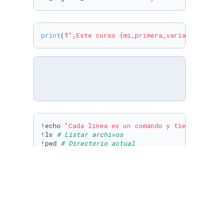
print
(
f"¡Este curso 
{mi_primera_variable}
 y 
{
!echo 
"Cada línea es un comando y tiene su fu
!ls 
# Listar archivos
!pwd 
# Directorio actual
!cd .. && pwd 
# Moverte un directorio atrás.
!echo 
"¡Lo estás haciendo increíble!"