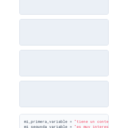
mi_primera_variable = 
"tiene un contenido muy
mi_segunda_variable = 
"es muy interesante"