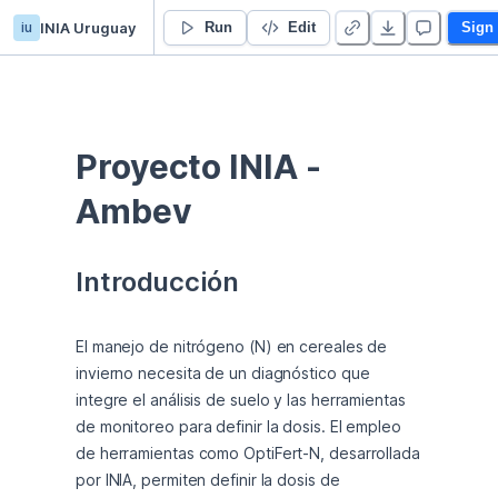
iu
INIA Uruguay
Campaña 2024 de cebada y trigo
Run
Edit
Sign
Proyecto INIA - 
Ambev
Introducción
El manejo de nitrógeno (N) en cereales de 
invierno necesita de un diagnóstico que 
integre el análisis de suelo y las herramientas 
de monitoreo para definir la dosis. El empleo 
de herramientas como OptiFert-N, desarrollada 
por INIA, permiten definir la dosis de 