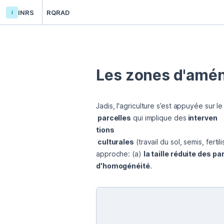
i
INRS
RQRAD
Les zones d'amén
Jadis, l'agriculture s’est appuyée sur le
 parcelles
 qui implique des
 interven

tions

 culturales
 (travail du sol, semis, ferti
approche: (a) 
la taille réduite des pa
d'homogénéité
.