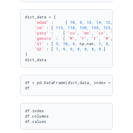
dict_data = {

'edad'
 :     [ 
10
, 
9
, 
13
, 
14
, 
12
, 
11
, 
12
],
'cm'
 : [ 
115
, 
110
, 
130
, 
155
, 
125
, 
120
, 
12
'pais'
 :    [ 
'co'
, 
'mx'
, 
'co'
, 
'mx'
, 
'mx
'genero'
 :  [ 
'M'
, 
'F'
, 
'F'
, 
'M'
, 
'M'
, 
'M
'Q1'
 : [ 
5
, 
10
, 
8
, np.nan, 
7
, 
8
, 
3
],

'Q2'
 : [ 
7
, 
9
, 
9
, 
8
, 
8
, 
8
, 
9.
]

}

dict_data
df = pd.DataFrame(dict_data, index = [
'ana'
,
'
df
df.index

df.columns

df.values