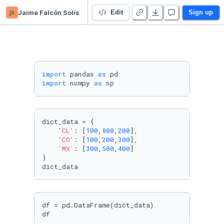
js
Jaime Falcón Solís
Pandas_course
Edit
Sign up
import
 pandas 
as
import
 numpy 
as
 np
dict_data = {

'CL'
: [
100
,
800
,
200
],

'CO'
: [
100
,
200
,
300
],

'MX'
: [
300
,
500
,
400
]

}

dict_data
df = pd.DataFrame(dict_data)

df