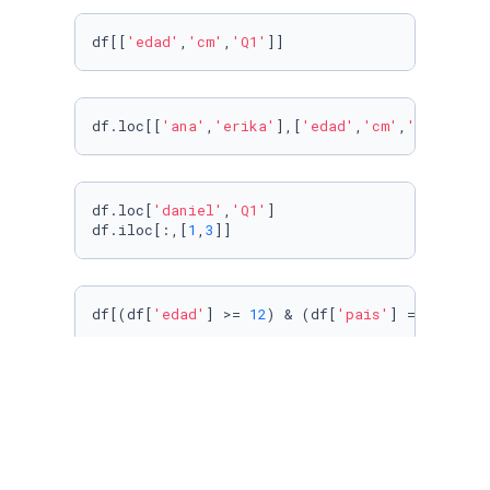
df[[
'edad'
,
'cm'
,
'Q1'
]]
df.loc[[
'ana'
,
'erika'
],[
'edad'
,
'cm'
,
'Q1'
]]
df.loc[
'daniel'
,
'Q1'
]

df.iloc[:,[
1
,
3
]]
df[(df[
'edad'
] >= 
12
) & (df[
'pais'
] == 
'mx'
)]
df.query(
'edad > 12'
)
df[df[
'Q2'
]>=df[
'Q1'
]]