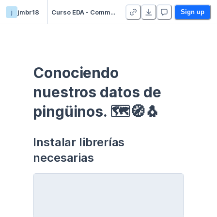
j
jmbr18
Curso EDA - Communication - Duplicate
Sign up
Conociendo 
nuestros datos de 
pingüinos. 🗺🧭🐧
Instalar librerías 
necesarias