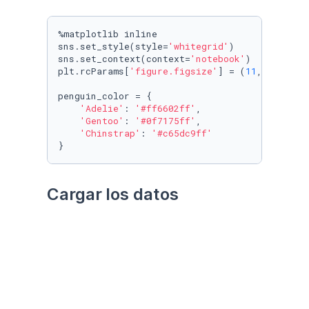
%matplotlib inline

sns.set_style(style=
'whitegrid'
)

sns.set_context(context=
'notebook'
)

plt.rcParams[
'figure.figsize'
] = (
11
, 
9.4
)

penguin_color = {

'Adelie'
: 
'#ff6602ff'
,

'Gentoo'
: 
'#0f7175ff'
,

'Chinstrap'
: 
'#c65dc9ff'
}
Cargar los datos
Utilizando el paquete 
palmerpenguins
Datos crudos