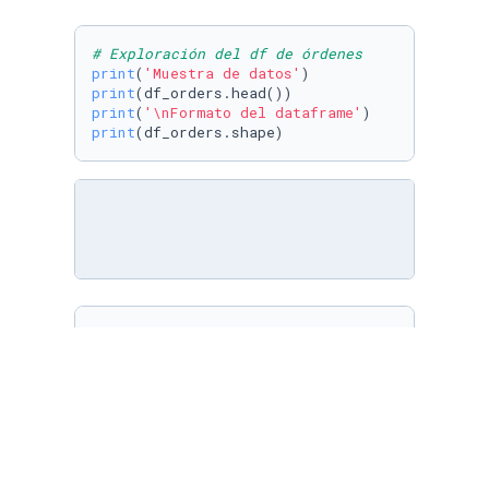
# Exploración del df de órdenes
print
(
'Muestra de datos'
print
print
(
'\nFormato del dataframe'
print
df_articles[
'unit_price'
] = df_articles[
'unit
print
(df_articles.dtypes)