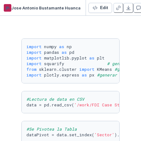
jh
Jose Antonio Bustamante Huanca
ProjectLauxerEdition
Edit
import
 numpy 
as
import
 pandas 
as
import
 matplotlib.pyplot 
as
import
 squarify                 
# generar grá
from
 sklearn.cluster 
import
 KMeans 
#generar g
import
 plotly.express 
as
 px 
#generar gráfico 
#Lectura de data en CSV
data = pd.read_csv(
'/work/FDI Case Study.csv'
#Se Pivotea la Tabla
dataPivot = data.set_index(
'Sector'
).stack().