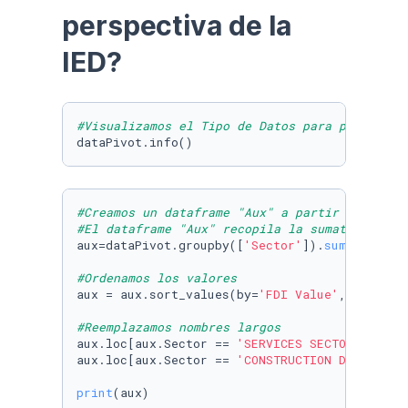
perspectiva de la 
#Visualizamos el Tipo de Datos para proceder 
dataPivot.info()
#Creamos un dataframe "Aux" a partir del "dat
#El dataframe "Aux" recopila la sumatoria de 
aux=dataPivot.groupby([
'Sector'
]).
sum
().reset_
#Ordenamos los valores
aux = aux.sort_values(by=
'FDI Value'
, ascendi
#Reemplazamos nombres largos
aux.loc[aux.Sector == 
'SERVICES SECTOR (Fin._
aux.loc[aux.Sector == 
'CONSTRUCTION DEVELOPME
print
(aux)