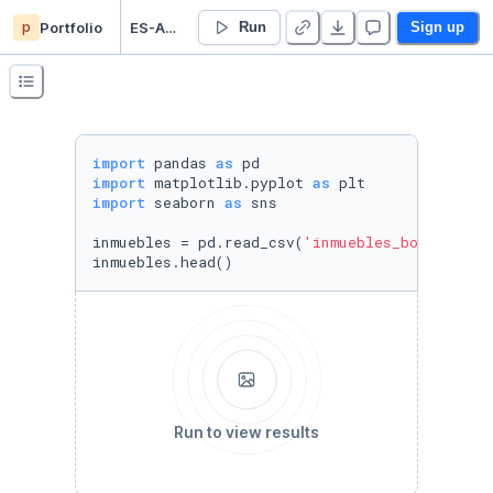
p
Portfolio
ES-Análisis y modelo del mercado inmobiliario en bogotá
Run
Sign up
import
 pandas 
as
import
 matplotlib.pyplot 
as
import
 seaborn 
as
 sns

inmuebles = pd.read_csv(
'inmuebles_bogota.csv
inmuebles.head()
Run to view results