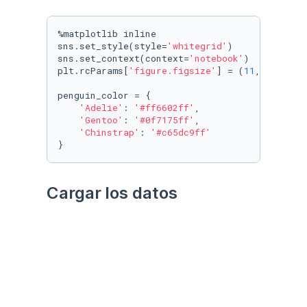
%matplotlib inline

sns.set_style(style=
'whitegrid'
)

sns.set_context(context=
'notebook'
)

plt.rcParams[
'figure.figsize'
] = (
11
, 
9.4
)

penguin_color = {

'Adelie'
: 
'#ff6602ff'
,

'Gentoo'
: 
'#0f7175ff'
,

'Chinstrap'
: 
'#c65dc9ff'
}
Cargar los datos
Utilizando el paquete 
palmerpenguins
Datos crudos