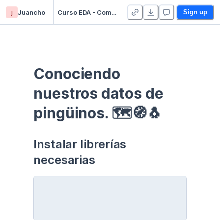
j
Juancho
Curso EDA - Communication - Duplicate
Sign up
Conociendo 
nuestros datos de 
pingüinos. 🗺🧭🐧
Instalar librerías 
necesarias