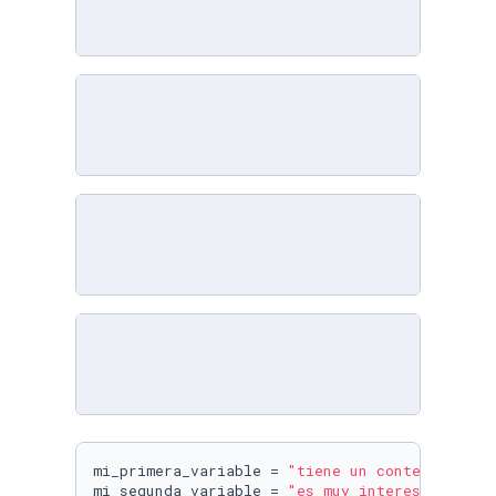
mi_primera_variable = 
"tiene un contenido muy
mi_segunda_variable = 
"es muy interesante"