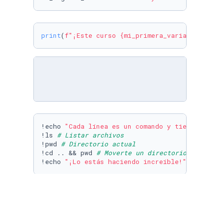
print
(
f"¡Este curso 
{mi_primera_variable}
 y 
{
!echo 
"Cada línea es un comando y tiene su fu
!ls 
# Listar archivos
!pwd 
# Directorio actual
!cd .. && pwd 
# Moverte un directorio atrás.
!echo 
"¡Lo estás haciendo increíble!"