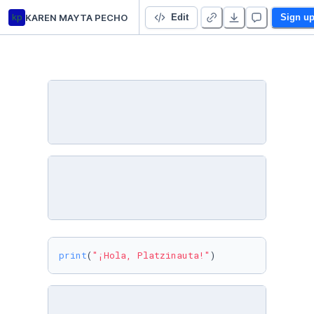
kp
KAREN MAYTA PECHO
Prueba
Edit
Sign u
print
(
"¡Hola, Platzinauta!"
)