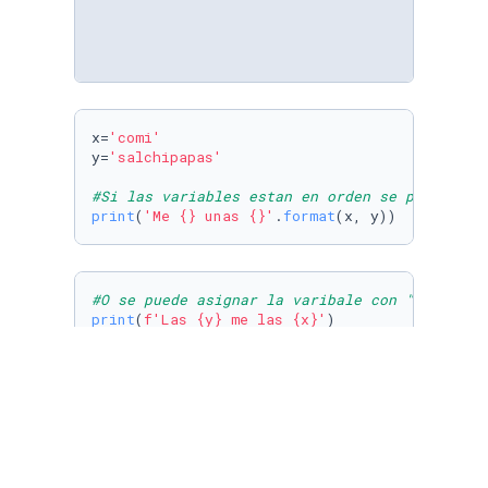
x=
'comi'
y=
'salchipapas'
#Si las variables estan en orden se puede omi
print
(
'Me {} unas {}'
.
format
(x, y))
#O se puede asignar la varibale con "#f-strin
print
(
f'Las 
{y}
 me las 
{x}
'
)
#Entrada de datos del usuario
entrada = 
input
(
'¿Quien sos?'
print
(
f'Benvenuti, 
{entrada}
!!!'
)