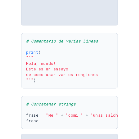
# Comentario de varias Lineas
print
"""

Hola, mundo!

Este es un ensayo

de como usar varios renglones

"""
)
# Concatenar strings
frase = 
"Me "
 + 
"comi "
 + 
"unas salchipapa"
frase