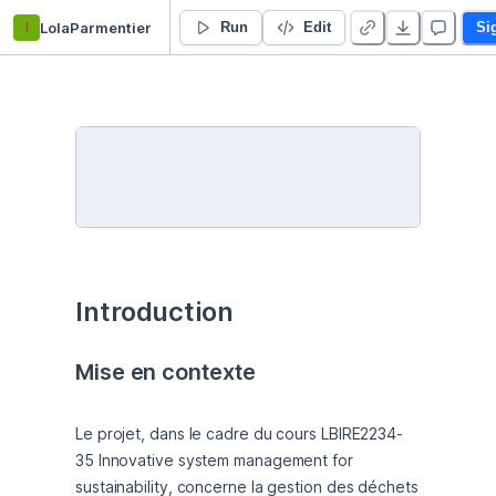
l
LolaParmentier
blocry déchets
Run
Edit
Si
Introduction 
Mise en contexte 
Le projet, dans le cadre du cours LBIRE2234-
35 Innovative system management for 
sustainability, concerne la gestion des déchets 