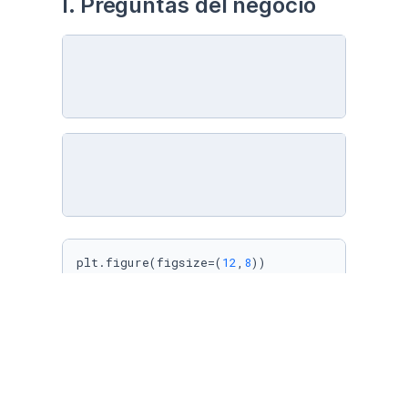
I. Preguntas del negocio
plt.figure(figsize=(
12
,
8
))

squarify.plot(sizes=df[
'Sales'
], label=df[
'Co
plt.axis(
'off'
)

plt.show()