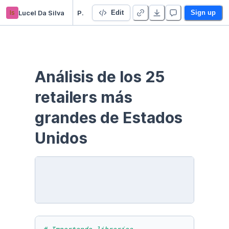
ls
Lucel Da Silva
Proyecto Datacademy
Edit
Sign up
Análisis de los 25 
retailers más 
grandes de Estados 
Unidos