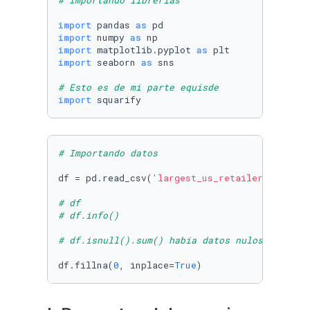
# Importando librerías 
import
 pandas 
as
import
 numpy 
as
import
 matplotlib.pyplot 
as
import
 seaborn 
as
 sns

# Esto es de mi parte equisde
import
 squarify 
# Importando datos
df = pd.read_csv(
'largest_us_retailers.csv'
)

# df
# df.info()
# df.isnull().sum() había datos nulos que pue
df.fillna(
0
, inplace=
True
)