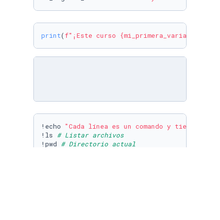
print
(
f"¡Este curso 
{mi_primera_variable}
 y 
{
!echo 
"Cada línea es un comando y tiene su fu
!ls 
# Listar archivos
!pwd 
# Directorio actual
!cd .. && pwd 
# Moverte un directorio atrás.
!echo 
"¡Lo estás haciendo increíble!"