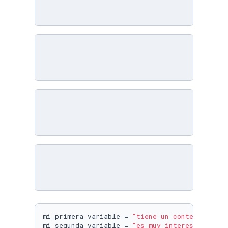
mi_primera_variable = 
"tiene un contenido muy
mi_segunda_variable = 
"es muy interesante"