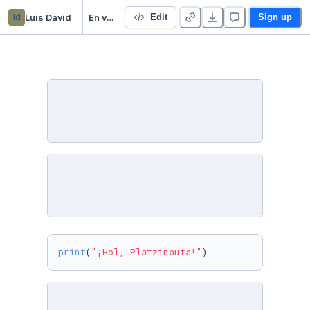
ld
Luis David
En vivo
Edit
Sign up
print
(
"¡Hol, Platzinauta!"
)