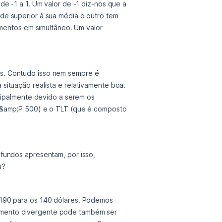
e -1 a 1. Um valor de -1 diz-nos que a 
e superior à sua média o outro tem 
imentos em simultâneo. Um valor 
s. Contudo isso nem sempre é 
ituação realista e relativamente boa. 
cipalmente devido a serem os 
 S&amp;P 500) e o TLT (que é composto 
fundos apresentam, por isso, 
m?
amento divergente pode também ser 