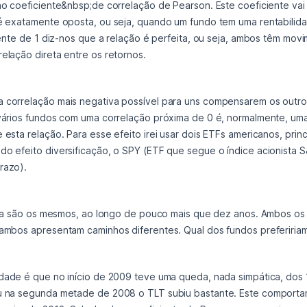
o coeficiente&nbsp;de correlação de Pearson. Este coeficiente vai d
é exatamente oposta, ou seja, quando um fundo tem uma rentabilidad
iente de 1 diz-nos que a relação é perfeita, ou seja, ambos têm mov
elação direta entre os retornos.
 correlação mais negativa possível para uns compensarem os outro
vários fundos com uma correlação próxima de 0 é, normalmente, uma s
esta relação. Para esse efeito irei usar dois ETFs americanos, prin
o efeito diversificação, o SPY (ETF que segue o índice acionista
razo).
cima são os mesmos, ao longo de pouco mais que dez anos. Ambos os 
 ambos apresentam caminhos diferentes. Qual dos fundos preferiria
iu na segunda metade de 2008 o TLT subiu bastante. Este comport