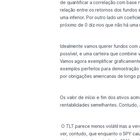
de quantificar a correlação com base n
relação entre os retornos dos fundos 
uma inferior. Por outro lado um coefic
próximo de 0 diz-nos que não há uma r
Idealmente vamos querer fundos com a
possível, e uma carteira que combine 
Vamos agora exemplificar graficamente 
exemplos perfeitos para demostração d
por obrigações americanas de longo p
Os valor de início e fim dos ativos a
rentabilidades semelhantes. Contudo,
 O TLT parece menos volátil mas a verdade é que no início de 2009 teve uma queda, nada simpática, dos 190 para os 140 dólares. Podemos 
ver, contudo, que enquanto o SPY ca