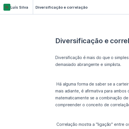
ls
Luís Silva
Diversificação e correlação
Diversificação e corre
Diversificação é mais do que o simple
demasiado abrangente e simplista.
 Há alguma forma de saber se a carteira está realmente diversificada? E quantos ovos se deve meter em cada cesta? A resposta, como veremos 
mais adiante, é afirmativa para ambos 
matematicamente se a combinação de de
compreender o conceito de correlaçã
 Correlação mostra a "ligação" entre os retornos dos ativos. Não seria bom quando um fundo descer o outro subir? Umas das melhores formas 