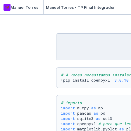
mt
Manuel Torres
Manuel Torres - TP Final Integrador
# A veces necesitamos instalar
!pip install openpyxl==
3.0
.10
# imports
import
 numpy 
as
import
 pandas 
as
import
 sqlite3 
as
import
 openpyxl 
# para que lev
import
 matplotlib.pyplot 
as