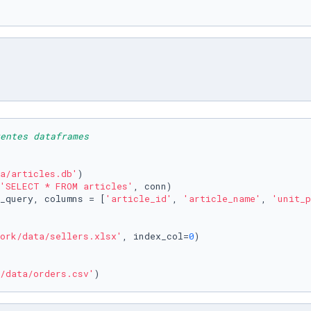
entes dataframes
a/articles.db'
)

'SELECT * FROM articles'
, conn)

_query, columns = [
'article_id'
, 
'article_name'
, 
'unit_p
ork/data/sellers.xlsx'
, index_col=
0
)

/data/orders.csv'