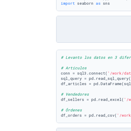
import
 seaborn 
as
 sns
# Levanto los datos en 3 difer
# Artículos
conn = sql3.connect(
'/work/dat
sql_query = pd.read_sql_query(
df_articles = pd.DataFrame(sql
# Vendedores
df_sellers = pd.read_excel(
'/w
# Órdenes
df_orders = pd.read_csv(
'/work