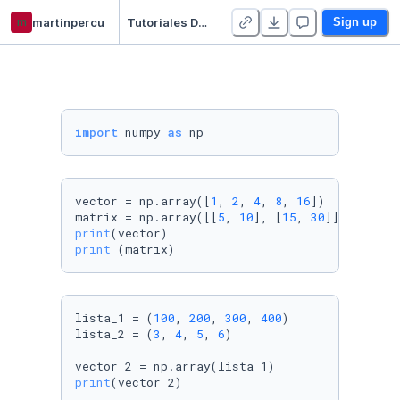
m
martinpercu
Tutoriales Datacademy - Duplicate
Sign up
import
 numpy 
as
 np
vector = np.array([
1
, 
2
, 
4
, 
8
, 
16
])

matrix = np.array([[
5
, 
10
], [
15
, 
30
print
print
 (matrix)
lista_1 = (
100
, 
200
, 
300
, 
400
)

lista_2 = (
3
, 
4
, 
5
, 
6
)

print