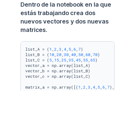
Dentro de la notebook en la que 
estás trabajando crea dos 
nuevos vectores y dos nuevas 
matrices.
list_A = (
1
,
2
,
3
,
4
,
5
,
6
,
7
)

list_B = (
10
,
20
,
30
,
40
,
50
,
60
,
70
)

list_C = (
5
,
15
,
25
,
35
,
45
,
55
,
65
)

vector_a = np.array(list_A)

vector_b = np.array(list_B)

vector_c = np.array(list_C)

matrix_a = np.array([(
1
,
2
,
3
,
4
,
5
,
6
,
7
), list_B])
matrix_b = np.array([vector_c, vector_b])

matrix_c = np.array([vector_a, vector_b])

matrix_d = np.array([list_C, list_B])

print
print
(
"  "
)

print