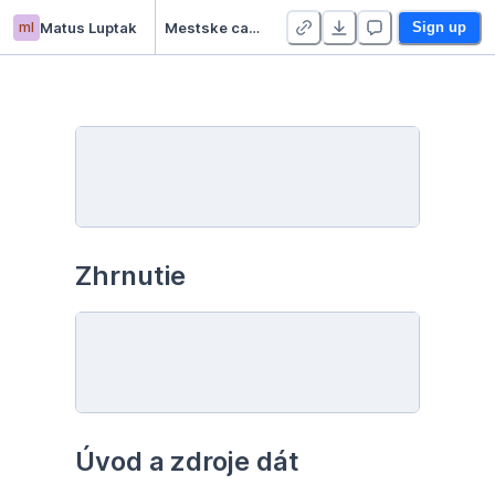
ml
Matus Luptak
Mestske casti Bratislavy
Sign up
Zhrnutie
Úvod a zdroje dát