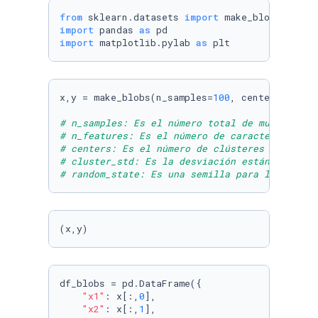
from
 sklearn.datasets 
import
import
 pandas 
as
import
 matplotlib.pylab 
as
 plt
x,y = make_blobs(n_samples=
100
, centers=
4
, n_
# n_samples: Es el número total de muestras o
# n_features: Es el número de características
# centers: Es el número de clústeres que se d
# cluster_std: Es la desviación estándar de c
# random_state: Es una semilla para la genera
(x,y)
df_blobs = pd.DataFrame({

"x1"
: x[:,
0
],

"x2"
: x[:,
1
],
