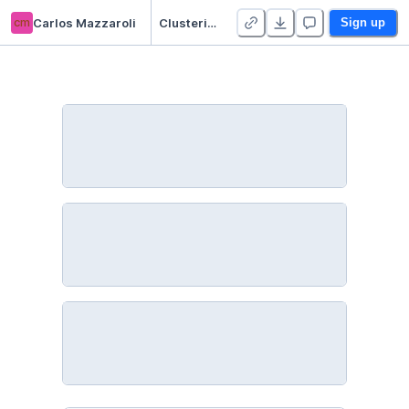
cm
Carlos Mazzaroli
Clustering con Python y scikit-learn
Sign up