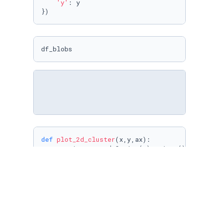
'y'
: y

})
df_blobs
def
plot_2d_cluster
(
x,y,ax
):

    y_uniques = pd.Series(y).unique()

for
 _ 
in
 y_uniques:

        x[y==_].plot(

            title=
f'
{
len
(y_uniques)}
 Clusters
            kind=
'scatter'
,

            x=
'x1'
,

            y=
'x2'
,

            marker=
f'$
{_}
$'
,
