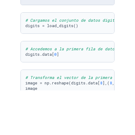
# Cargamos el conjunto de datos digits
digits = load_digits()
# Accedemos a la primera fila de datos que re
digits.data[
0
]
# Transforma el vector de la primera imagen e
image = np.reshape(digits.data[
8
],(
8
,
8
))

image
# Vemos la representación del a primera image
plt.imshow(image,cmap=
'gray'
)