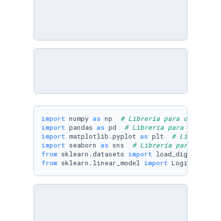
import
 numpy 
as
 np  
# Librería para operacion
import
 pandas 
as
 pd  
# Librería para manipula
import
 matplotlib.pyplot 
as
 plt  
# Librería p
import
 seaborn 
as
 sns  
# Librería para visual
from
 sklearn.datasets 
import
 load_digits  
# C
from
 sklearn.linear_model 
import
 LogisticRegr