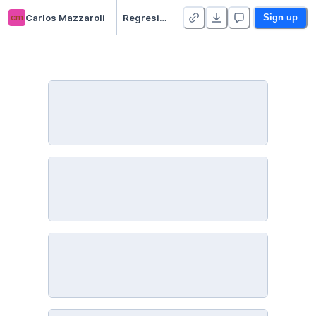
cm
Carlos Mazzaroli
Regresión Logística con Python y scikit-learn
Sign up