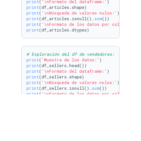
print
(
'\nFormato del dataframe:'
print
print
(
'\nBúsqueda de valores nulos:'
print
(df_articles.isnull().
sum
print
(
'\nFormato de los datos por columna:'
print
(df_articles.dtypes)
# Exploración del df de vendedores:
print
(
'Muestra de los datos:'
print
print
(
'\nFormato del dataframe:'
print
print
(
'\nBúsqueda de valores nulos:'
print
(df_sellers.isnull().
sum
print
(
'\nFormato de los datos por columna:'
print
(df_sellers.dtypes)
# Exploración del df de órdenes:
print
(
'Muestra de los datos:'
print
print
(
'\nFormato del dataframe:'