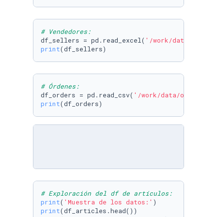
# Vendedores:
df_sellers = pd.read_excel(
'/work/data/seller
print
(df_sellers)
# Órdenes:
df_orders = pd.read_csv(
'/work/data/orders.cs
print
(df_orders)
# Exploración del df de artículos:
print
(
'Muestra de los datos:'
print