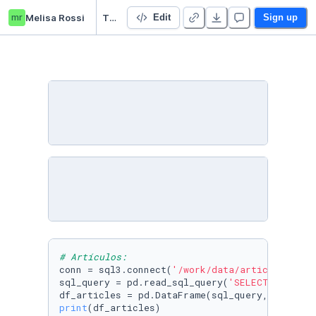
mr
Melisa Rossi
TP Final - Melisa Rossi
Edit
Sign up
# Artículos:
conn = sql3.connect(
'/work/data/articles.db'
)

sql_query = pd.read_sql_query(
'SELECT * FROM 
df_articles = pd.DataFrame(sql_query, columns
print
(df_articles)