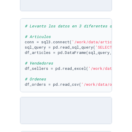
# Levanto los datos en 3 diferentes dataframe
# Articulos
conn = sql3.connect(
'/work/data/articles.db'
)

sql_query = pd.read_sql_query(
'SELECT * FROM 
df_articles = pd.DataFrame(sql_query, columns
# Vendedores
df_sellers = pd.read_excel(
'/work/data/seller
# Ordenes
df_orders = pd.read_csv(
'/work/data/orders.cs