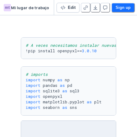
mt
Mi lugar de trabajo
tp Final-22614-Di Zoccolo Mariano
Edit
Sign up
# A veces necesitamos instalar nuevas librerí
!pip install openpyxl==
3.0
.10
# imports
import
 numpy 
as
import
 pandas 
as
import
 sqlite3 
as
import
import
 matplotlib.pyplot 
as
import
 seaborn 
as