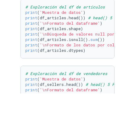
# Exploración del df de artículos
print
(
'Muestra de datos'
print
(df_articles.head()) 
# head() 5 Filas po
print
(
'\nFormato del dataframe'
print
print
(
'\nBúsqueda de valores null por columna
print
(df_articles.isnull().
sum
print
(
'\nFormato de los datos por columna'
print
(df_articles.dtypes)
# Exploración del df de vendedores
print
(
'Muestra de datos'
print
(df_sellers.head()) 
# head() 5 Filas por
print
(
'\nFormato del dataframe'
print
print
(
'\nBúsqueda de valores null por columna
print
(df_sellers.isnull().
sum
print
(
'\nFormato de los datos por columna'
print
(df_sellers.dtypes)