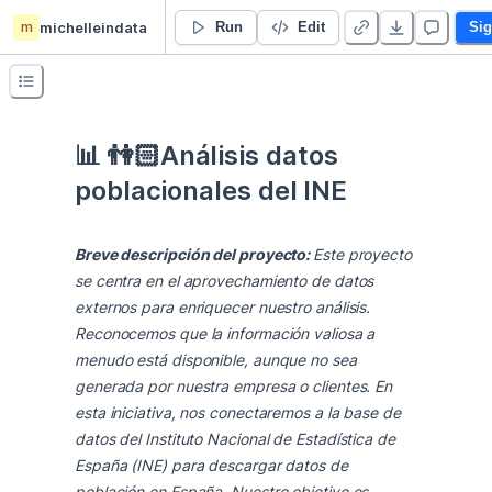
m
michelleindata
📊 👫🏻Análisis datos poblacionales del INE
Run
Edit
Sig
📊 👫🏻Análisis datos 
poblacionales del INE
Breve descripción del proyecto: 
Este proyecto 
se centra en el aprovechamiento de datos 
externos para enriquecer nuestro análisis. 
Reconocemos que la información valiosa a 
menudo está disponible, aunque no sea 
generada por nuestra empresa o clientes. En 
esta iniciativa, nos conectaremos a la base de 
datos del Instituto Nacional de Estadística de 
España (INE) para descargar datos de 
población en España. Nuestro objetivo es 