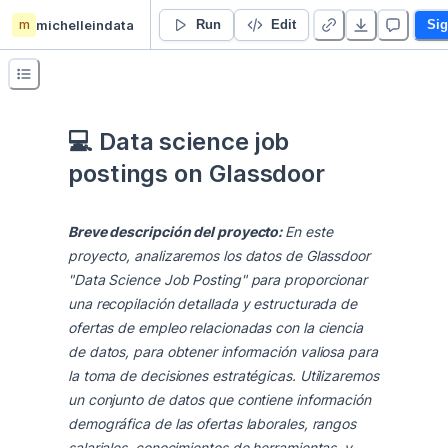
m
michelleindata
💻 Data science job postings on Glassdoor
Run
Edit
Sig
💻 Data science job 
postings on Glassdoor 
Breve descripción del proyecto: 
En este 
proyecto, analizaremos los datos de Glassdoor 
"Data Science Job Posting" para proporcionar 
una recopilación detallada y estructurada de 
ofertas de empleo relacionadas con la ciencia 
de datos, para obtener información valiosa para 
la toma de decisiones estratégicas. Utilizaremos 
un conjunto de datos que contiene información 
demográfica de las ofertas laborales, rangos 
salariales, conocimientos de herramientas, y 