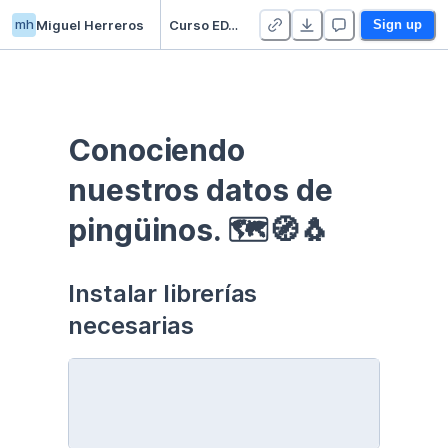
mh
Miguel Herreros
Curso EDA - Communication - Duplicate
Sign up
Conociendo 
nuestros datos de 
pingüinos. 🗺🧭🐧
Instalar librerías 
necesarias