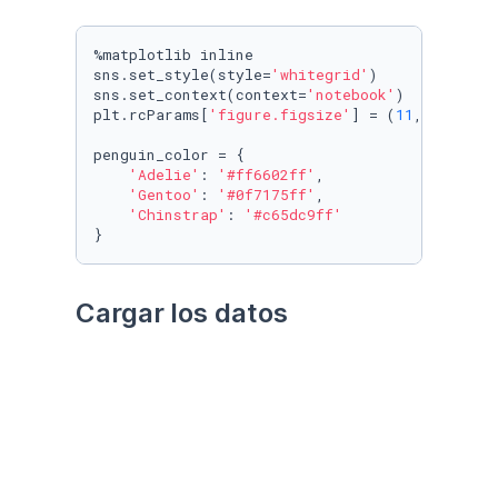
%matplotlib inline

sns.set_style(style=
'whitegrid'
)

sns.set_context(context=
'notebook'
)

plt.rcParams[
'figure.figsize'
] = (
11
, 
9.4
)

penguin_color = {

'Adelie'
: 
'#ff6602ff'
,

'Gentoo'
: 
'#0f7175ff'
,

'Chinstrap'
: 
'#c65dc9ff'
}
Cargar los datos
Utilizando el paquete 
palmerpenguins
Datos crudos