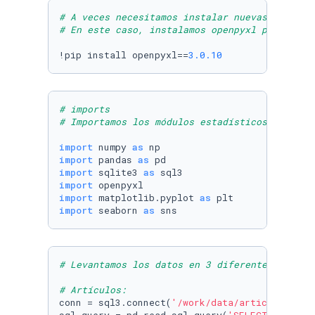
# A veces necesitamos instalar nuevas librerí
# En este caso, instalamos openpyxl para trab
!pip install openpyxl==
3.0
.10
# imports
# Importamos los módulos estadísticos y grafi
import
 numpy 
as
import
 pandas 
as
import
 sqlite3 
as
import
import
 matplotlib.pyplot 
as
import
 seaborn 
as
 sns
# Levantamos los datos en 3 diferentes datafr
# Artículos:
conn = sql3.connect(
'/work/data/articles.db'
)
