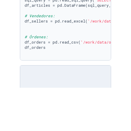
sql_query = pd.read_sql_query(
'SELECT * FROM 
df_articles = pd.DataFrame(sql_query, columns
# Vendedores:
df_sellers = pd.read_excel(
'/work/data/seller
# Órdenes:
df_orders = pd.read_csv(
'/work/data/orders.cs
df_orders

# Exploración del df de artículos:
print
(
'Muestra de datos'
print
print
(
'\nFormato del dataframe'