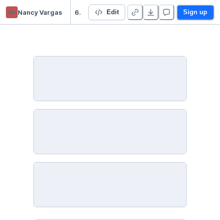
nv
Nancy Vargas
6 - TP Final Integrador - NancyVargas
Edit
Sign up