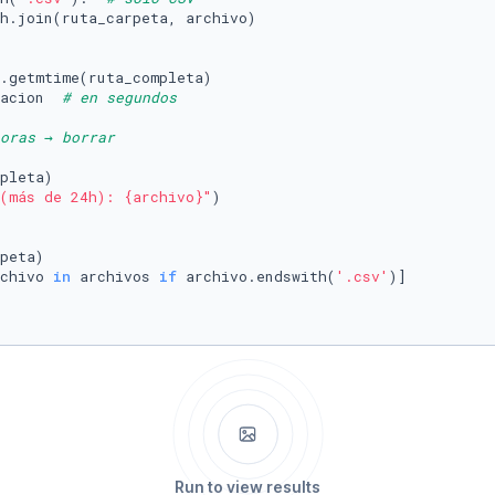
h.join(ruta_carpeta, archivo)

.getmtime(ruta_completa)

acion  
# en segundos
oras → borrar
pleta)

(más de 24h): 
{archivo}
"
)

peta)

chivo 
in
 archivos 
if
 archivo.endswith(
'.csv'
Run to view results