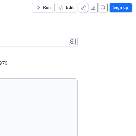
Run
Edit
Sign up
1979