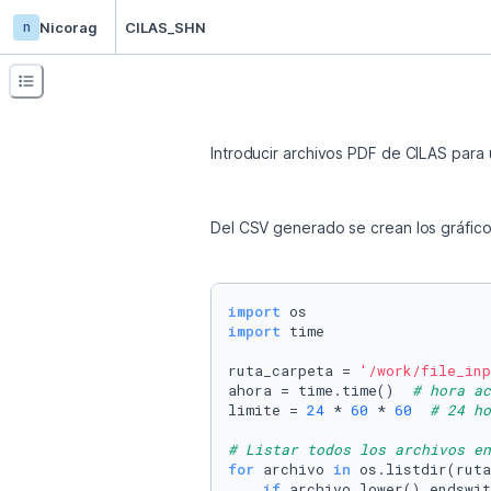
n
Nicorag
CILAS_SHN
Introducir archivos PDF de CILAS para 
Del CSV generado se crean los gráfic
import
import
 time

ruta_carpeta = 
'/work/file_in
ahora = time.time()  
# hora ac
limite = 
24
 * 
60
 * 
60
# 24 ho
# Listar todos los archivos en
for
 archivo 
in
 os.listdir(ruta
if
 archivo.lower().endswit