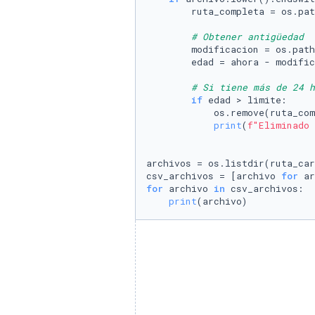
        ruta_completa = os.pat
# Obtener antigüedad
        modificacion = os.path
        edad = ahora - modific
# Si tiene más de 24 h
if
 edad > limite:

            os.remove(ruta_com
print
(
f"Eliminado 
archivos = os.listdir(ruta_car
csv_archivos = [archivo 
for
 ar
for
 archivo 
in
 csv_archivos:

print
(archivo)