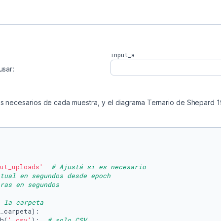
input_a
usar:
os necesarios de cada muestra, y el diagrama Ternario de Shepard 
put_uploads'
# Ajustá si es necesario
tual en segundos desde epoch
ras en segundos
 la carpeta
_carpeta):

h(
'.csv'
):  
# solo CSV