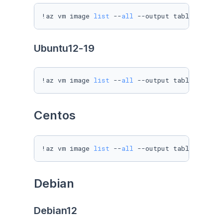
!az vm image 
list
 --
all
 --output table --offe
Ubuntu12-19
!az vm image 
list
 --
all
 --output table --offe
Centos
!az vm image 
list
 --
all
 --output table --offe
Debian
Debian12