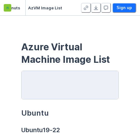
n
nuts
AzVM Image List
Sign up
Azure Virtual 
Machine Image List
Ubuntu
Ubuntu19-22