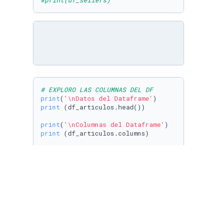
#print(df_sellers)
# EXPLORO LAS COLUMNAS DEL DF
print
(
'\nDatos del Dataframe'
print
 (df_articulos.head())

print
(
'\nColumnas del Dataframe'
print
 (df_articulos.columns)

# cuantos registros tiene el dataframe?
print
(
'\nTotal de registros: '
print
(df_articulos[
'article_id'
].count())

print
(
'\nTipos de Datos:'
print
 (df_articulos.dtypes)

print
(
'\nForma del dataframe:'