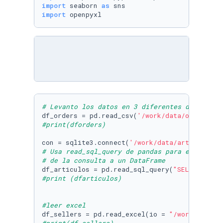
import
 seaborn 
as
import
 openpyxl
# Levanto los datos en 3 diferentes dataframe
df_orders = pd.read_csv(
'/work/data/orders.cs
#print(dforders)
con = sqlite3.connect(
'/work/data/articles.db
# Usa read_sql_query de pandas para extraer e
# de la consulta a un DataFrame
df_articulos = pd.read_sql_query(
"SELECT * fr
#print (dfarticulos)
#leer excel
df_sellers = pd.read_excel(io = 
"/work/data/s