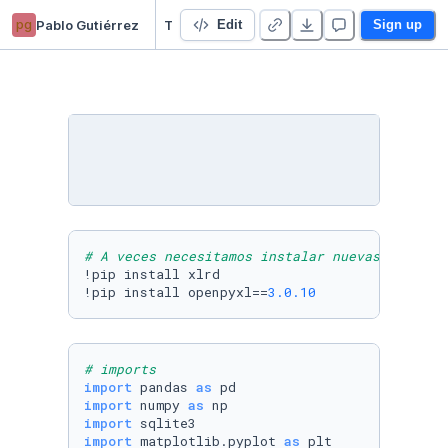
pg
Pablo Gutiérrez
TP Final Integrador
Edit
Sign up
# A veces necesitamos instalar nuevas librerí
!pip install xlrd

!pip install openpyxl==
3.0
.10
# imports
import
 pandas 
as
import
 numpy 
as
import
import
 matplotlib.pyplot 
as