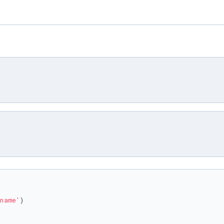
name'
) 
