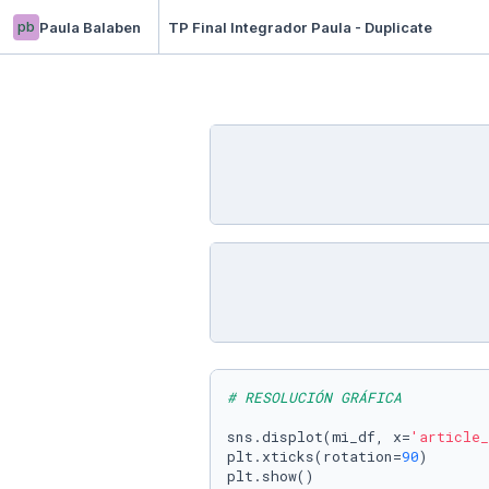
pb
Paula Balaben
TP Final Integrador Paula - Duplicate
# RESOLUCIÓN GRÁFICA
sns.displot(mi_df, x=
'article_
plt.xticks(rotation=
90
)

plt.show()
