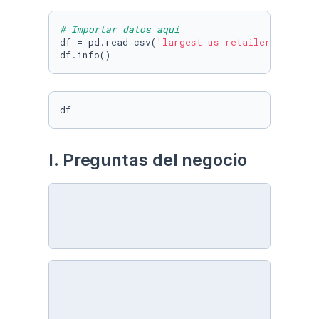
# Importar datos aquí
df = pd.read_csv(
'largest_us_retailers.csv'
)

df.info()
df
I. Preguntas del negocio