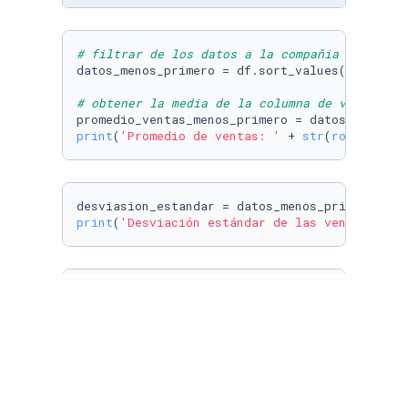
# filtrar de los datos a la compañia dominant
datos_menos_primero = df.sort_values(
'Sales'
,
# obtener la media de la columna de ventas me
promedio_ventas_menos_primero = datos_menos_p
print
(
'Promedio de ventas: '
 + 
str
(
round
(prom
desviasion_estandar = datos_menos_primero[
'Sa
print
(
'Desviación estándar de las ventas: '
 +
Q3 = datos_menos_primero[
'Sales'
].quantile(q 
Q2 = datos_menos_primero[
'Sales'
].quantile(q 
print
(
'El 50 % de las compañias vende entre '