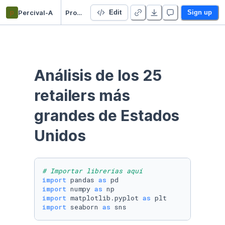
p
Percival-A
Proyecto Datacademy
Edit
Sign up
Análisis de los 25 
retailers más 
grandes de Estados 
Unidos
# Importar librerías aquí
import
 pandas 
as
import
 numpy 
as
import
 matplotlib.pyplot 
as
import
 seaborn 
as
 sns