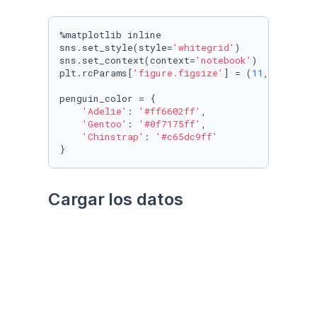
%matplotlib inline

sns.set_style(style=
'whitegrid'
)

sns.set_context(context=
'notebook'
)

plt.rcParams[
'figure.figsize'
] = (
11
, 
9.4
)

penguin_color = {

'Adelie'
: 
'#ff6602ff'
,

'Gentoo'
: 
'#0f7175ff'
,

'Chinstrap'
: 
'#c65dc9ff'
}
Cargar los datos
Utilizando el paquete 
palmerpenguins
Datos crudos