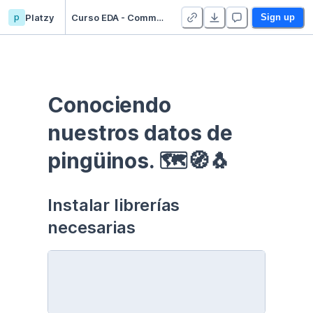
p
Platzy
Curso EDA - Communication - Duplicate
Sign up
Conociendo 
nuestros datos de 
pingüinos. 🗺🧭🐧
Instalar librerías 
necesarias