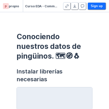
p
propio
Curso EDA - Communication - Duplicate
Sign up
Conociendo 
nuestros datos de 
pingüinos. 🗺🧭🐧
Instalar librerías 
necesarias