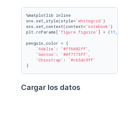
%matplotlib inline

sns.set_style(style=
'whitegrid'
)

sns.set_context(context=
'notebook'
)

plt.rcParams[
'figure.figsize'
] = (
11
, 
9.4
)

penguin_color = {

'Adelie'
: 
'#ff6602ff'
,

'Gentoo'
: 
'#0f7175ff'
,

'Chinstrap'
: 
'#c65dc9ff'
}
Cargar los datos
Utilizando el paquete 
palmerpenguins
Datos crudos