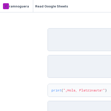
r
ramnoguera
Read Google Sheets
print
(
"¡Hola, Platzinauta!"
)