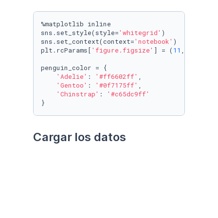
%matplotlib inline

sns.set_style(style=
'whitegrid'
)

sns.set_context(context=
'notebook'
)

plt.rcParams[
'figure.figsize'
] = (
11
, 
9.4
)

penguin_color = {

'Adelie'
: 
'#ff6602ff'
,

'Gentoo'
: 
'#0f7175ff'
,

'Chinstrap'
: 
'#c65dc9ff'
}
Cargar los datos
Utilizando el paquete 
palmerpenguins
Datos crudos