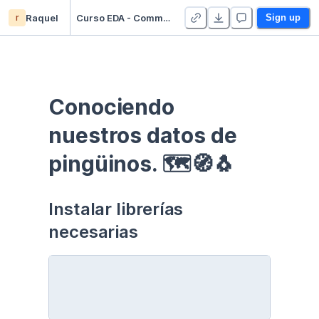
r
Raquel
Curso EDA - Communication - Duplicate
Sign up
Conociendo 
nuestros datos de 
pingüinos. 🗺🧭🐧
Instalar librerías 
necesarias