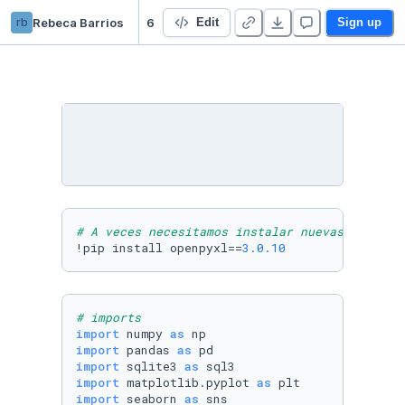
rb
Rebeca Barrios
6 TP Final Integrador - Duplicate
Edit
Sign up
# A veces necesitamos instalar nuevas librerí
!pip install openpyxl==
3.0
.10
# imports
import
 numpy 
as
import
 pandas 
as
import
 sqlite3 
as
import
 matplotlib.pyplot 
as
import
 seaborn 
as