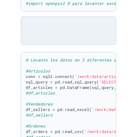
#import openpyxl # para levantar excel de otr
# Levanto los datos en 3 diferentes dataframe
#Articulos
conn = sql3.connect(
'/work/data/articles.db'
)

sql_query = pd.read_sql_query(
'SELECT * FROM 
df_articles = pd.DataFrame(sql_query, columns
#df_articles
#Vendedores
df_sellers = pd.read_excel(
'/work/data/seller
#df_sellers
#Ordenes
df_orders = pd.read_csv(
'/work/data/orders.cs