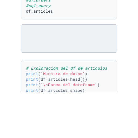
#df_orders
#sql_query
df_articles
# Exploración del df de artículos
print
(
'Muestra de datos'
print
print
(
'\nForma del dataframe'
print
print
(
'\nBuscar valores nulos'
print
(df_articles.isnull().
sum
print
(
'\nFormato de los datos del dataframe'
print
(df_articles.dtypes)
# Exploración del df de vendedores