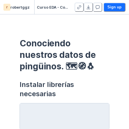
r
robertggz
Curso EDA - Communication - Duplicate
Sign up
Conociendo 
nuestros datos de 
pingüinos. 🗺🧭🐧
Instalar librerías 
necesarias