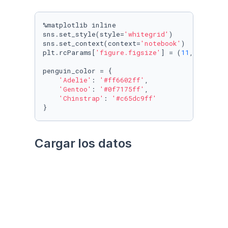
%matplotlib inline

sns.set_style(style=
'whitegrid'
)

sns.set_context(context=
'notebook'
)

plt.rcParams[
'figure.figsize'
] = (
11
, 
9.4
)

penguin_color = {

'Adelie'
: 
'#ff6602ff'
,

'Gentoo'
: 
'#0f7175ff'
,

'Chinstrap'
: 
'#c65dc9ff'
}
Cargar los datos
Utilizando el paquete 
palmerpenguins
Datos crudos