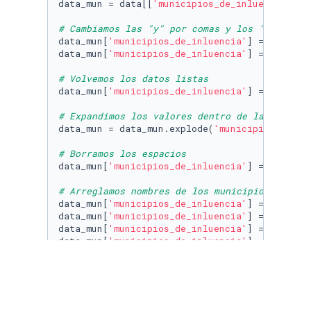
data_mun = data[[
'municipios_de_inluencia'
]].
# Cambiamos las "y" por comas y los '\n'
data_mun[
'municipios_de_inluencia'
] = data_mu
data_mun[
'municipios_de_inluencia'
] = data_mu
# Volvemos los datos listas
data_mun[
'municipios_de_inluencia'
] = data_mu
# Expandimos los valores dentro de las listas
data_mun = data_mun.explode(
'municipios_de_in
# Borramos los espacios
data_mun[
'municipios_de_inluencia'
] = data_mu
# Arreglamos nombres de los municipios
data_mun[
'municipios_de_inluencia'
] = data_mu
data_mun[
'municipios_de_inluencia'
] = data_mu
data_mun[
'municipios_de_inluencia'
] = data_mu
data_mun[
'municipios_de_inluencia'
] = data_mu
# Índices de datos nulos
id
 = np.array(data_mun[(data_mun[
'municipios_