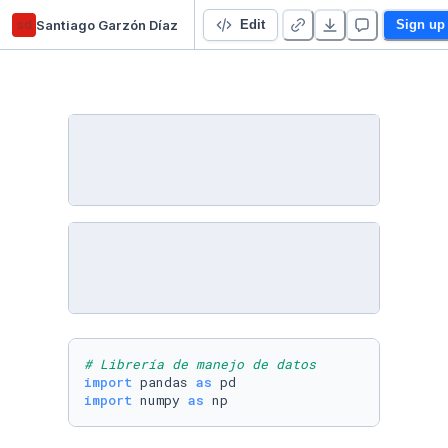
sd
Santiago Garzón Díaz
EDA: Áreas Protegidas Corantioquia
Edit
Sign up
# Librería de manejo de datos
import
 pandas 
as
import
 numpy 
as
 np