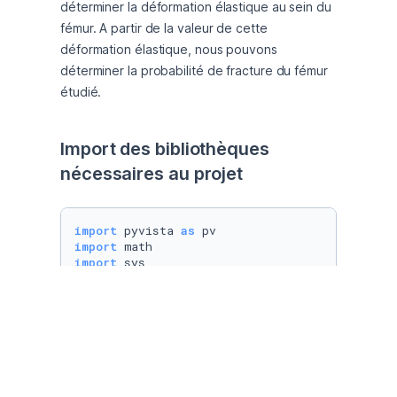
déterminer la déformation élastique au sein du 
fémur. A partir de la valeur de cette 
déformation élastique, nous pouvons 
déterminer la probabilité de fracture du fémur 
étudié.
Import des bibliothèques 
nécessaires au projet
import
 pyvista 
as
import
import
import
import
import
 numpy 
as
import
 matplotlib.pyplot 
as
import
from
 fenics 
import
from
 ufl 
import