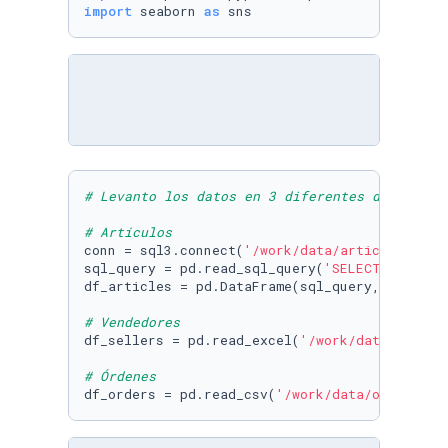
import
 seaborn 
as
 sns
# Levanto los datos en 3 diferentes dataframe
# Artículos
conn = sql3.connect(
'/work/data/articles.db'
)

sql_query = pd.read_sql_query(
'SELECT * FROM 
df_articles = pd.DataFrame(sql_query, columns
# Vendedores
df_sellers = pd.read_excel(
'/work/data/seller
# Órdenes
df_orders = pd.read_csv(
'/work/data/orders.cs