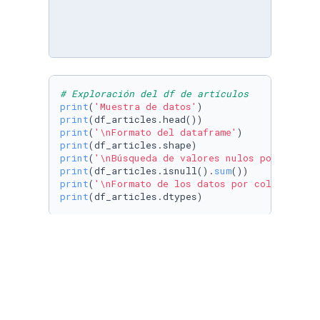
# Exploración del df de artículos
print
(
'Muestra de datos'
print
print
(
'\nFormato del dataframe'
print
print
(
'\nBúsqueda de valores nulos por column
print
(df_articles.isnull().
sum
print
(
'\nFormato de los datos por columna'
print
# Exploración del df de vendedores
print
(
'Muestra de datos'
print
print
(
'\nFormato del dataframe'
print
print
(
'\nBúsqueda de valores nulos por column