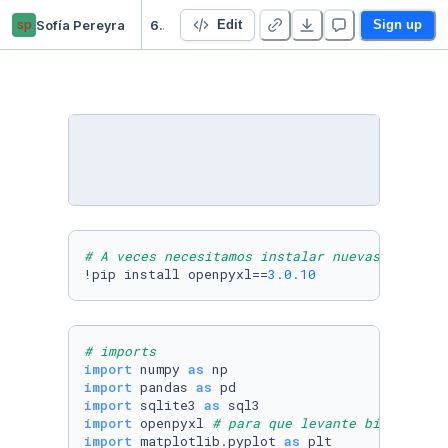
sp
Sofía Pereyra
6 - TP Final Integrador
Edit
Sign up
# A veces necesitamos instalar nuevas librerí
!pip install openpyxl==
3.0
.10
# imports
import
 numpy 
as
import
 pandas 
as
import
 sqlite3 
as
import
 openpyxl 
# para que levante bien el ex
import
 matplotlib.pyplot 
as