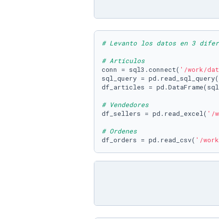
# Levanto los datos en 3 difer
# Artículos
conn = sql3.connect(
'/work/dat
sql_query = pd.read_sql_query(
df_articles = pd.DataFrame(sql
# Vendedores
df_sellers = pd.read_excel(
'/w
# Ordenes
df_orders = pd.read_csv(
'/work