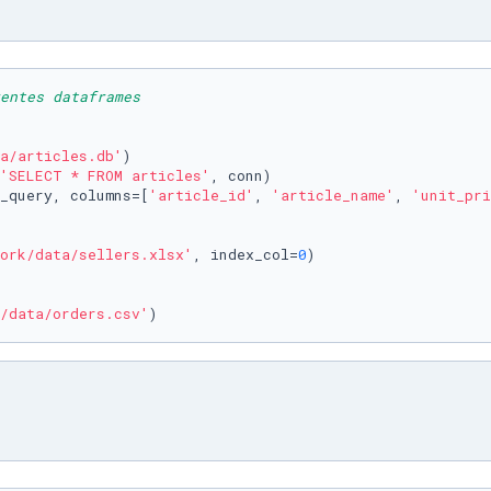
entes dataframes
a/articles.db'
)

'SELECT * FROM articles'
, conn)

_query, columns=[
'article_id'
, 
'article_name'
, 
'unit_pri
ork/data/sellers.xlsx'
, index_col=
0
)

/data/orders.csv'