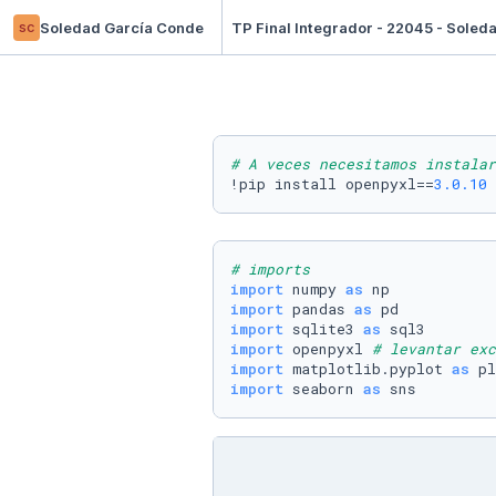
sc
Soledad García Conde
TP Final Integrador - 22045 - Sole
# A veces necesitamos instalar
!pip install openpyxl==
3.0
.10
# imports
import
 numpy 
as
import
 pandas 
as
import
 sqlite3 
as
import
 openpyxl 
# levantar exc
import
 matplotlib.pyplot 
as
import
 seaborn 
as
 sns