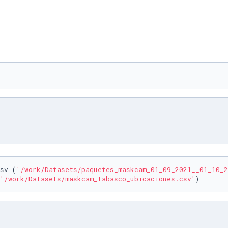
sv (
'/work/Datasets/paquetes_maskcam_01_09_2021__01_10_2
'/work/Datasets/maskcam_tabasco_ubicaciones.csv'