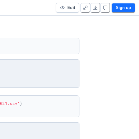
Edit
Sign up
021.csv'
)
