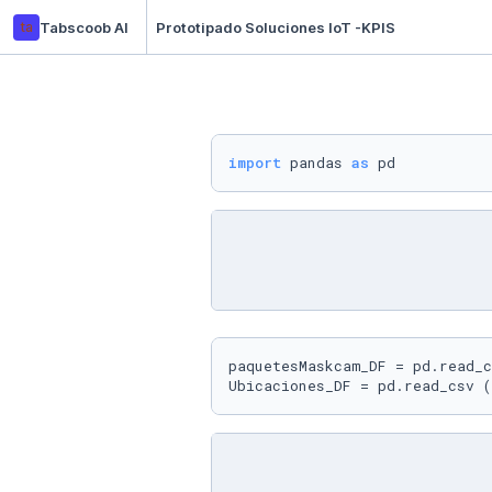
ta
Tabscoob AI
Prototipado Soluciones IoT -KPIS
import
 pandas 
as
 pd
paquetesMaskcam_DF = pd.read_c
Ubicaciones_DF = pd.read_csv (