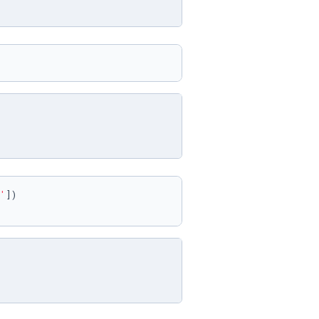
'
])
