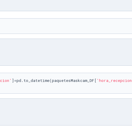
cion'
]=pd.to_datetime(paquetesMaskcam_DF[
'hora_recepcion