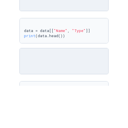
data = data[[
"Name"
, 
"Type"
print
(data.head())
print
(data.isnull().
sum
())