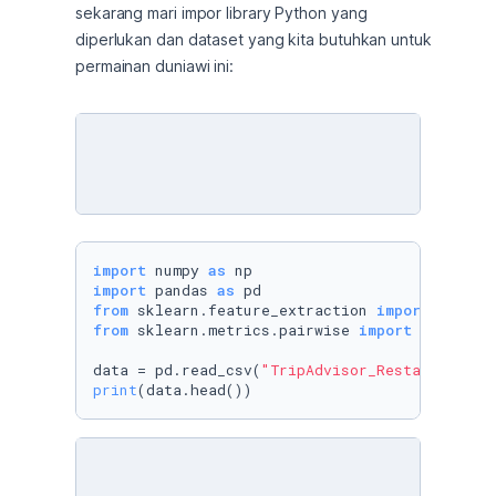
sekarang mari impor library Python yang 
diperlukan dan dataset yang kita butuhkan untuk 
permainan duniawi ini:
import
 numpy 
as
import
 pandas 
as
from
 sklearn.feature_extraction 
import
from
 sklearn.metrics.pairwise 
import
 cosine_si
data = pd.read_csv(
"TripAdvisor_RestauarantRe
print
(data.head())