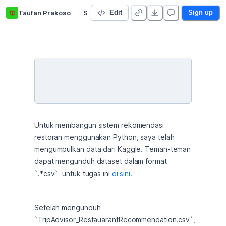
tp
Taufan Prakoso
Sistem Rekomendasi Restoran menggunakan Python
Edit
Sign up
Untuk membangun sistem rekomendasi 
restoran menggunakan Python, saya telah 
mengumpulkan data dari Kaggle. Teman-teman 
dapat mengunduh dataset dalam format 
`.*csv`  untuk tugas ini 
di sini
.
Setelah mengunduh 
`TripAdvisor_RestauarantRecommendation.csv`, 