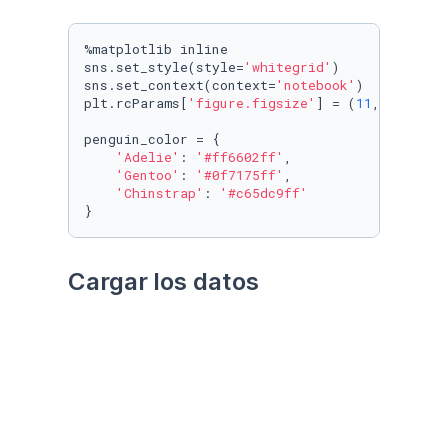
%matplotlib inline

sns.set_style(style=
'whitegrid'
)

sns.set_context(context=
'notebook'
)

plt.rcParams[
'figure.figsize'
] = (
11
, 
9.4
)

penguin_color = {

'Adelie'
: 
'#ff6602ff'
,

'Gentoo'
: 
'#0f7175ff'
,

'Chinstrap'
: 
'#c65dc9ff'
}
Cargar los datos
Utilizando el paquete 
palmerpenguins
Datos crudos