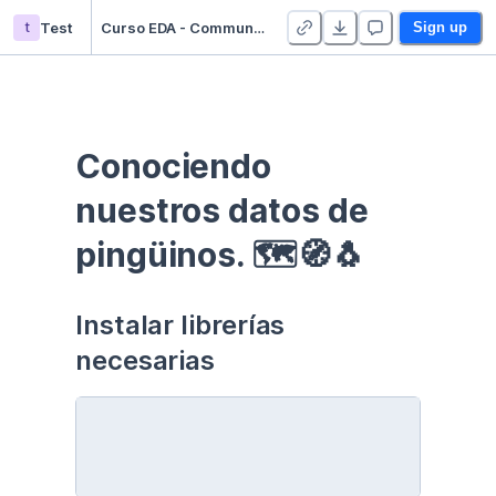
t
Test
Curso EDA - Communication - Duplicate
Sign up
Conociendo 
nuestros datos de 
pingüinos. 🗺🧭🐧
Instalar librerías 
necesarias