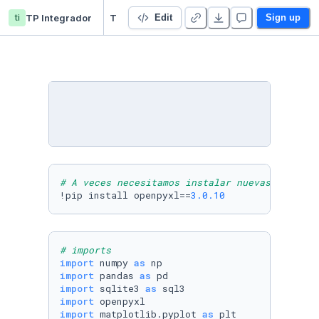
ti
TP Integrador
TP Final Integrador 22612 - Francisco Zumpano
Edit
Sign up
# A veces necesitamos instalar nuevas librerí
!pip install openpyxl==
3.0
.10
# imports
import
 numpy 
as
import
 pandas 
as
import
 sqlite3 
as
import
import
 matplotlib.pyplot 
as