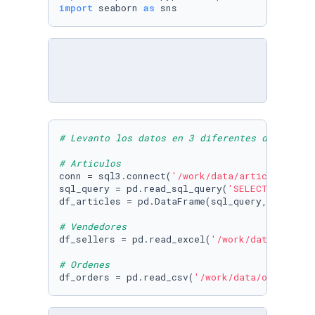
import
 seaborn 
as
 sns
# Levanto los datos en 3 diferentes dataframe
# Articulos
conn = sql3.connect(
'/work/data/articles.db'
)

sql_query = pd.read_sql_query(
'SELECT * FROM 
df_articles = pd.DataFrame(sql_query, columns
# Vendedores
df_sellers = pd.read_excel(
'/work/data/seller
# Ordenes 
df_orders = pd.read_csv(
'/work/data/orders.cs