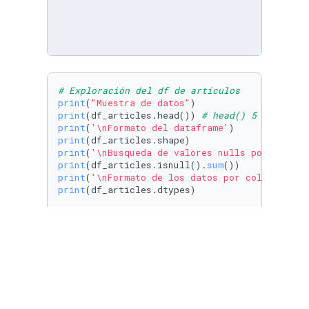
# Exploración del df de artículos
print
(
"Muestra de datos"
print
(df_articles.head()) 
# head() 5 Filas po
print
(
'\nFormato del dataframe'
print
print
(
'\nBusqueda de valores nulls por column
print
(df_articles.isnull().
sum
print
(
'\nFormato de los datos por columna'
print
(df_articles.dtypes)

# Exploración del df de vendedores
print
(
'Muestra de datos'
print
(df_sellers.head()) 
# head() 5 Filas por
print
(
'\nFormato del dataframe'
print