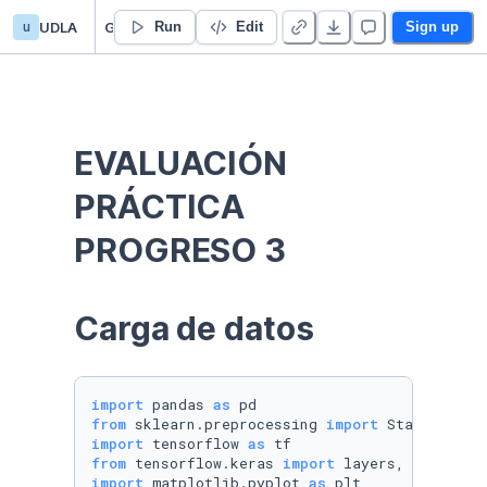
u
UDLA
Guillermo Alvarez’s Untitled project
Run
Edit
Sign up
EVALUACIÓN 
PRÁCTICA 
PROGRESO 3
Carga de datos
import
 pandas 
as
from
 sklearn.preprocessing 
import
import
 tensorflow 
as
from
 tensorflow.keras 
import
import
 matplotlib.pyplot 
as