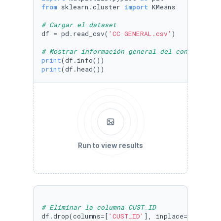
from
 sklearn.cluster 
import
 KMeans

# Cargar el dataset
df = pd.read_csv(
'CC GENERAL.csv'
)

# Mostrar información general del conjunto de
print
print
Run to view results
# Eliminar la columna CUST_ID
df.drop(columns=[
'CUST_ID'
], inplace=
True
)
