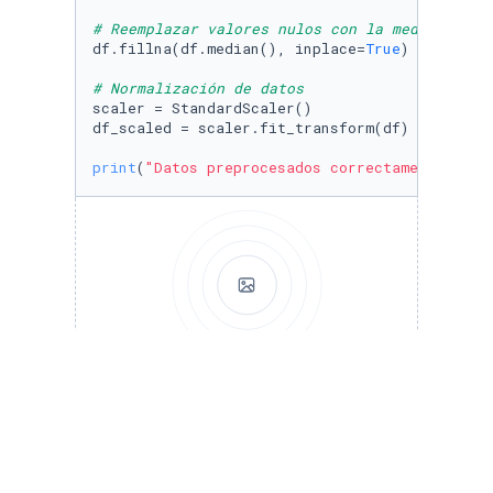
# Reemplazar valores nulos con la mediana
df.fillna(df.median(), inplace=
True
)

# Normalización de datos
scaler = StandardScaler()

df_scaled = scaler.fit_transform(df)

print
(
"Datos preprocesados correctamente."
Run to view results
Construcción del 