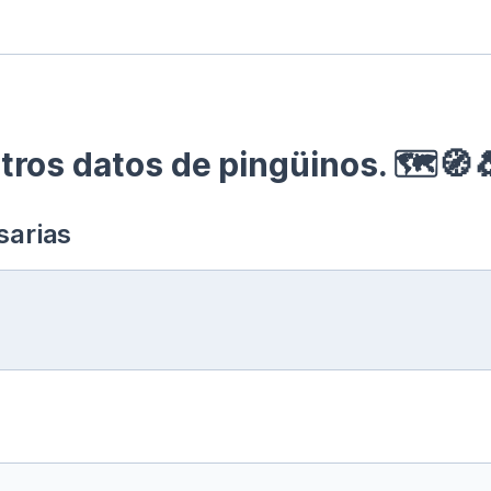
ros datos de pingüinos. 🗺🧭
sarias