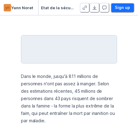
yn
Yann Noret
Etat de la sécurité alimentaire et de la nutrition dans le monde : une étude des données disponibles sur le FAO pour 2017
Sign up
Dans le monde, jusqu'à 811 millions de 
personnes n'ont pas assez à manger. Selon 
des estimations récentes, 45 millions de 
personnes dans 43 pays risquent de sombrer 
dans la famine - la forme la plus extrême de la 
faim, qui peut entraîner la mort par inanition ou 
par maladie.