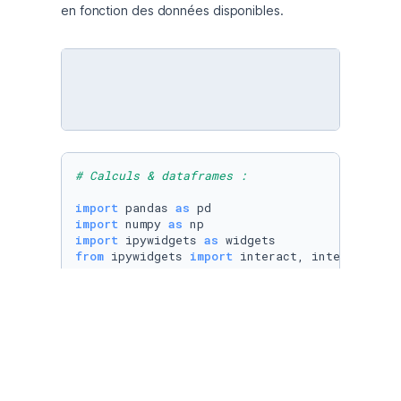
# Calculs & dataframes :
import
 pandas 
as
import
 numpy 
as
import
 ipywidgets 
as
from
 ipywidgets 
import
 interact, interact_man
# importation des datas
sous_nutrition = pd.read_csv(
"/work/sous_nutr
population = pd.read_csv(
"/work/population.cs
dispo_alimentaire = pd.read_csv(
"/work/dispo_