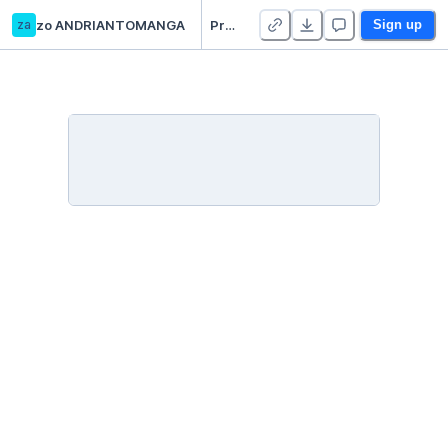
za
zo ANDRIANTOMANGA
Progmetrics
Sign up